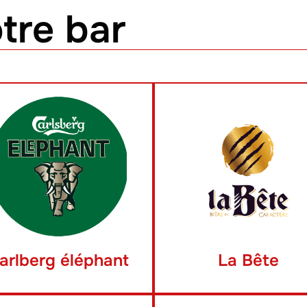
tre bar
arlberg éléphant
La Bête